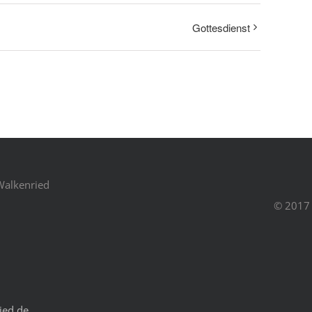
Gottesdienst
Walkenried
© 2017 
ied.de