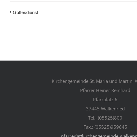
Gottesdienst
Kirchengemeinde St. Maria und Martini 
Pfarrer Heiner Reinhard
Pfarrplatz 6
37445 Walkenried
Tel.: (05525)800
Fax.: (05525)959645
pfarrer(at)kirchengemeinde-walkenr