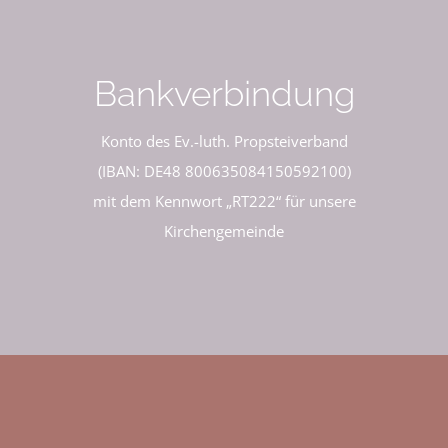
Bankverbindung
Konto des Ev.-luth. Propsteiverband
(IBAN: DE48 800635084150592100)
mit dem Kennwort „RT222“ für unsere
Kirchengemeinde