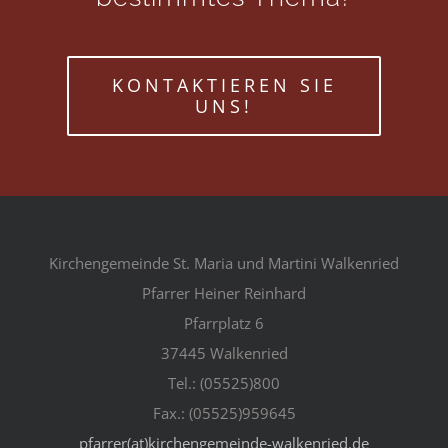
KONTAKTIEREN SIE
UNS!
Kirchengemeinde St. Maria und Martini Walkenried
Pfarrer Heiner Reinhard
Pfarrplatz 6
37445 Walkenried
Tel.: (05525)800
Fax.: (05525)959645
pfarrer(at)kirchengemeinde-walkenried.de