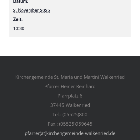
Datum:
2. November 2025
Zeit:
10:30
Kirchengemeinde St. Maria und Martini Walkenried
Pfarrer Heiner Reinhard
Pfarrplatz 6
37445 Walkenried
Tel.: (05525)800
Fax.: (05525)959645
pfarrer(at)kirchengemeinde-walkenried.de