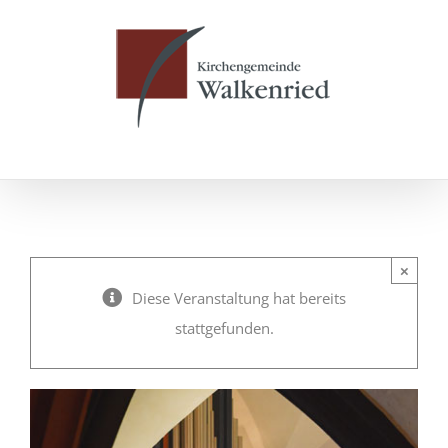
Zum
Inhalt
springen
×
Diese Veranstaltung hat bereits
stattgefunden.