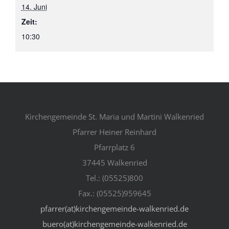
14. Juni
Zeit:
10:30
Kirchengemeinde St. Maria und Martini Walkenried
Pfarrer Heiner Reinhard
Pfarrplatz 6
37445 Walkenried
Tel.: (05525)800
Fax.: (05525)959645
pfarrer(at)kirchengemeinde-walkenried.de
buero(at)kirchengemeinde-walkenried.de