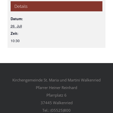
Details
Datum:
26. Juli
Zeit:
10:30
Kirchengemeinde St. Maria und Martini Walkenried
Pfarrer Heiner Reinhard
Pfarrplatz 6
37445 Walkenried
Tel.: (05525)800